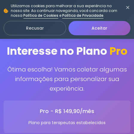
Utilizamos cookies para melhorar a sua experiência no
Vitasystem
nosso site. Ao continuar navegando, você concorda com
nossa
Política de Cookies
e
Política de Privacidade
.
Recusar
Aceitar
Interesse no Plano
Pro
Ótima escolha! Vamos coletar algumas
informações para personalizar sua
experiência.
Pro - R$ 149,90/mês
Plano para terapeutas estabelecidos